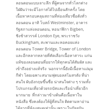
ลอนดอนแบบเจาะลึก ที่ผู้คนจากทั่วโลกต่าง
ใฝ่ฝันว่าจะมีโอกาสได้ไปเยือนสักครั้ง โดย
เนื้อหาครอบคลุมสถานที่ท่องเที่ยวชื่อดังทั่ว
ลอนดอน อาทิ โบสถ์ Westminster, อาคาร
รัฐสภาแห่งลอนดอน, หอนาฬิกา Bigben,
ชิงช้าสวรรค์ London Eye, พระราชวัง
Buckingham, สะพานและหอคอยแห่ง
ลอนดอน Tower Bridge, Tower of London
และอีกหลากหลายที่คัดเลือกเนื้อหาสาระ แก่น
แท้ของลอนดอนที่อยากให้ทุกคนได้สัมผัส และ
เข้าถึงอย่างแท้จริง นอกจากนี้ยังมีเนื้อหาแง่มุม
กีฬา โดยเฉพาะสนามฟุตบอลสโมสรดัง ที่น่า
สนใจ ผับอังกฤษขึ้นชื่อ น่าสนใจต่าง ๆ รวมทั้ง
โปรแกรมเที่ยวด้วยรถบัสและเรือนำเที่ยวอีก
มากมาย ที่กล่าวมาข้างต้นคือเนื้อหาใน
หนังสือ ซึ่งคงต้องให้ผู้ที่สนใจ ติดตามหาอ่าน
ได้จากที่ห้องสมุดเท่านั้น เพราะในปัจจุบัน